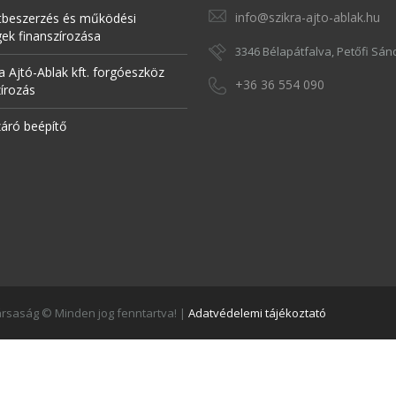
info@szikra-ajto-ablak.hu
tbeszerzés és működési
gek finanszírozása
3346 Bélapátfalva, Petőfi Sánd
a Ajtó-Ablak kft. forgóeszköz
+36 36 554 090
zírozás
záró beépítő
Társaság © Minden jog fenntartva! |
Adatvédelemi tájékoztató