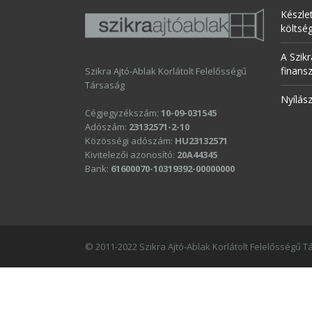
Készle
költsé
A Szikr
finans
Szikra Ajtó-Ablak Korlátolt Felelősségű
Társaság
Nyílás
Cégjegyzékszám:
10-09-031545
Adószám:
23132571-2-10
Közösségi adószám:
HU23132571
Kivitelezői azonosító:
20A44345
Bank:
61600070-10319392-00000000
© 2011-2022 Szikra Ajtó-Ablak Korlátolt Felelősségű 