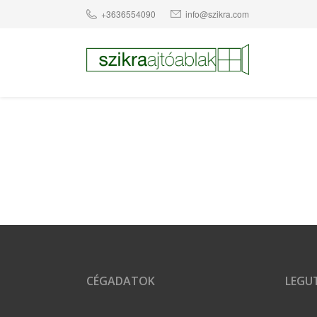
+3636554090
info@szikra.com
CÉGADATOK
LEGUT