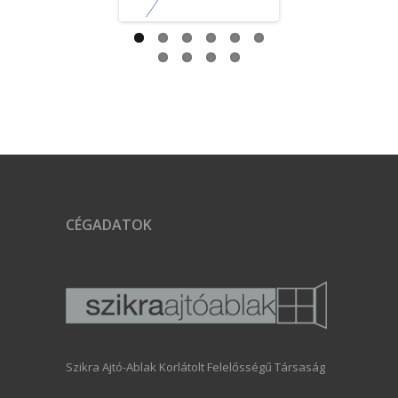
CÉGADATOK
Szikra Ajtó-Ablak Korlátolt Felelősségű Társaság