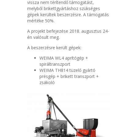
vissza nem térítendő támogatást,
melyből brikettgyártáshoz szükséges
gépek kerültek beszerzésre. A támogatás
mértéke 50%.
A projekt befejezése 2018. augusztus 24-
én valósult meg.
A beszerzésre került gépek:
WEIMA WL4 aprítógép +
spiráltranszport
WEIMA TH814 tüzelő gyártó
présgép + brikett transzport +
zsákoló