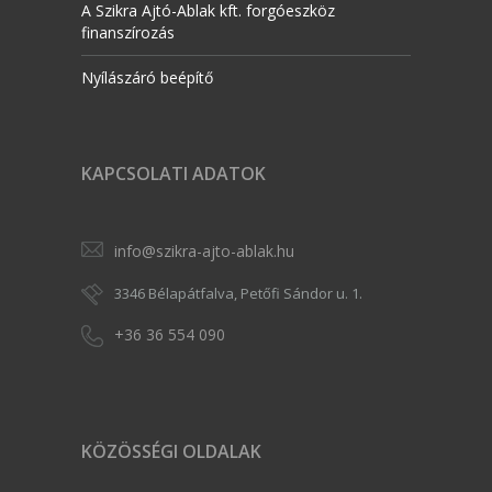
A Szikra Ajtó-Ablak kft. forgóeszköz
finanszírozás
Nyílászáró beépítő
KAPCSOLATI ADATOK
info@szikra-ajto-ablak.hu
3346 Bélapátfalva, Petőfi Sándor u. 1.
+36 36 554 090
KÖZÖSSÉGI OLDALAK