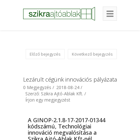
Előző bejegyzés
Következő bejegyzés
Lezárult cégünk innovációs pályázata
0 Megjegyzés /
2018-08-24 /
Szerző: Szikra Ajtó-Ablak Kft. /
Írjon egy megjegyzést
A GINOP-2.1.8-17-2017-01344
kódszámú, Technológiai
innováció megvalósítása a
Szikra Ajtó-Ablak Kft-nél