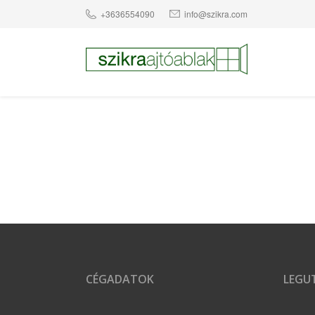
+3636554090
info@szikra.com
CÉGADATOK
LEGUT