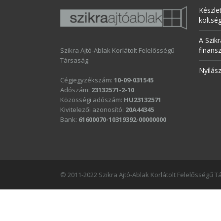
Készle
költsé
A Szikr
finans
Szikra Ajtó-Ablak Korlátolt Felelősségű
Társaság
Nyílás
Cégjegyzékszám:
10-09-031545
Adószám:
23132571-2-10
Közösségi adószám:
HU23132571
Kivitelezői azonosító:
20A44345
Bank:
61600070-10319392-00000000
© 2011-2022 Szikra Ajtó-Ablak Korlátolt Felelősségű 