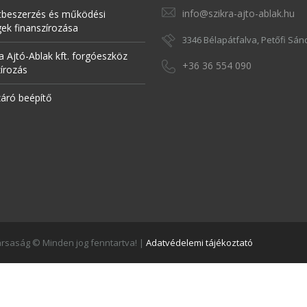
info@szikra-ajto-ablak.hu
tbeszerzés és működési
gek finanszírozása
3346 Bélapátfalva, Petőfi Sánd
a Ajtó-Ablak kft. forgóeszköz
+36 36 554 090
zírozás
záró beépítő
Társaság © Minden jog fenntartva! |
Adatvédelemi tájékoztató