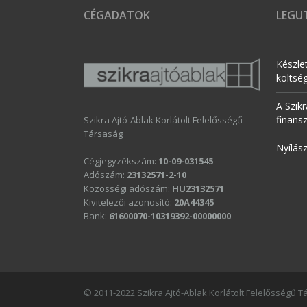
CÉGADATOK
LEGUT
Készle
költsé
A Szikr
finans
Szikra Ajtó-Ablak Korlátolt Felelősségű
Társaság
Nyílás
Cégjegyzékszám:
10-09-031545
Adószám:
23132571-2-10
Közösségi adószám:
HU23132571
Kivitelezői azonosító:
20A44345
Bank:
61600070-10319392-00000000
© 2011-2022 Szikra Ajtó-Ablak Korlátolt Felelősségű 