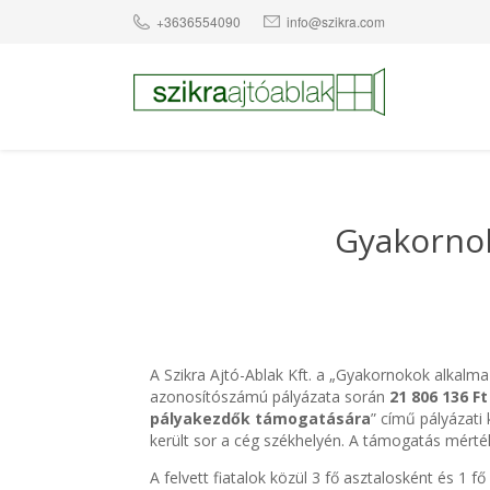
+3636554090
info@szikra.com
Gyakornok
A Szikra Ajtó-Ablak Kft. a „Gyakornokok alkalma
azonosítószámú pályázata során
21 806 136 Ft
pályakezdők támogatására
” című pályázati 
került sor a cég székhelyén. A támogatás mért
A felvett fiatalok közül 3 fő asztalosként és 1 f