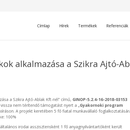
Címlap
Hírek
Termékek
Referenciák
ok alkalmazása a Szikra Ajtó-Abl
zása a Szikra Ajtó-Ablak Kft-nél” című,
GINOP-5.2.4-16-2018-03153
vissza nem térítendő támogatást nyert a „
Gyakornoki program
kiíráson. A projekt keretében 5 fő fiatal munkavállaló foglalkoztatásár
éke: 100%
ő általános irodai asszisztensként 1 fő anyagnyilvántartóként került