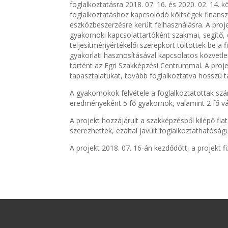
foglalkoztatásra 2018. 07. 16. és 2020. 02. 14. 
foglalkoztatáshoz kapcsolódó költségek finanszí
eszközbeszerzésre került felhasználásra. A proje
gyakornoki kapcsolattartóként szakmai, segítő,
teljesítményértékelői szerepkört töltöttek be a
gyakorlati hasznosításával kapcsolatos közvetlen
történt az Egri Szakképzési Centrummal. A proj
tapasztalatukat, tovább foglalkoztatva hosszú tá
A gyakornokok felvétele a foglalkoztatottak sz
eredményeként 5 fő gyakornok, valamint 2 fő vál
A projekt hozzájárult a szakképzésből kilépő fi
szerezhettek, ezáltal javult foglalkoztathatósá
A projekt 2018. 07. 16-án kezdődött, a projekt fi