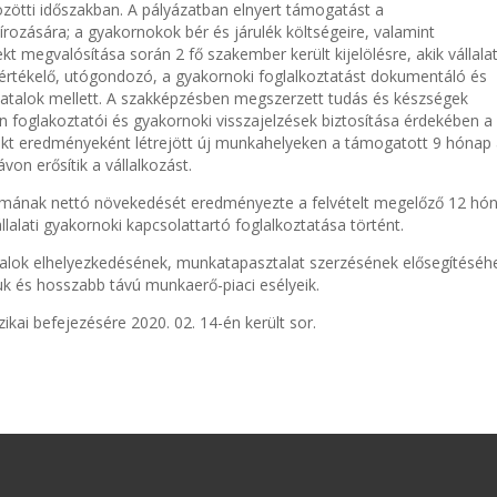
közötti időszakban. A pályázatban elnyert támogatást a
rozására; a gyakornokok bér és járulék költségeire, valamint
kt megvalósítása során 2 fő szakember került kijelölésre, akik vállalat
 értékelő, utógondozó, a gyakornoki foglalkoztatást dokumentáló és
 fiatalok mellett. A szakképzésben megszerzett tudás és készségek
 foglakoztatói és gyakornoki visszajelzések biztosítása érdekében a p
ekt eredményeként létrejött új munkahelyeken a támogatott 9 hónap 
von erősítik a vállalkozást.
ámának nettó növekedését eredményezte a felvételt megelőző 12 hóna
lalati gyakornoki kapcsolattartó foglalkoztatása történt.
atalok elhelyezkedésének, munkatapasztalat szerzésének elősegítéséhe
guk és hosszabb távú munkaerő-piaci esélyeik.
zikai befejezésére 2020. 02. 14-én került sor.