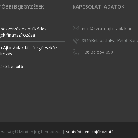
ÓBBI BEJEGYZÉSEK
KAPCSOLATI ADATOK
info@szikra-ajto-ablak.hu
tbeszerzés és működési
gek finanszírozása
3346 Bélapátfalva, Petőfi Sánd
a Ajtó-Ablak kft. forgóeszköz
+36 36 554 090
zírozás
záró beépítő
Társaság © Minden jog fenntartva! |
Adatvédelemi tájékoztató