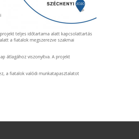
i
rojekt teljes időtartama alatt kapcsolattartás
alatt a fiatalok megszerezve szakmai
p átlagához viszonyítva. A projekt
z, a fiatalok valódi munkatapasztalatot