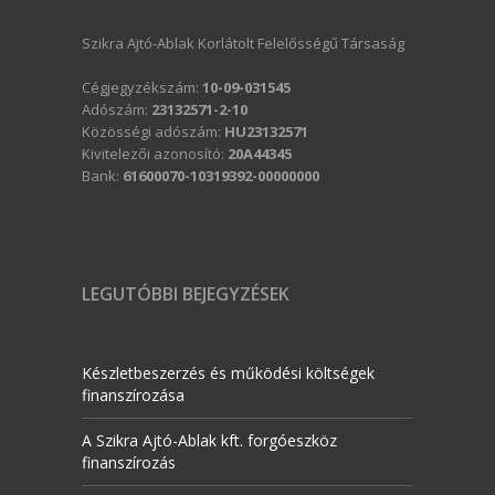
Szikra Ajtó-Ablak Korlátolt Felelősségű Társaság
Cégjegyzékszám:
10-09-031545
Adószám:
23132571-2-10
Közösségi adószám:
HU23132571
Kivitelezői azonosító:
20A44345
Bank:
61600070-10319392-00000000
LEGUTÓBBI BEJEGYZÉSEK
Készletbeszerzés és működési költségek
finanszírozása
A Szikra Ajtó-Ablak kft. forgóeszköz
finanszírozás