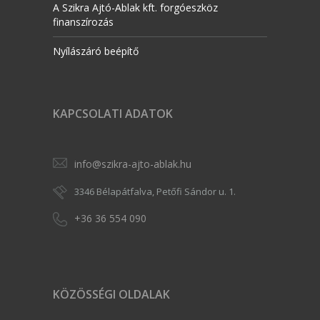
A Szikra Ajtó-Ablak kft. forgóeszköz
finanszírozás
Nyílászáró beépítő
KAPCSOLATI ADATOK
info@szikra-ajto-ablak.hu
3346 Bélapátfalva, Petőfi Sándor u. 1.
+36 36 554 090
KÖZÖSSÉGI OLDALAK