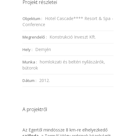
Projekt részletei
Hotel Cascade**** Resort & Spa -
Objektum :
Conference
Konstrukció Inveszt Kft.
Megrendelő :
Demjén
Hely :
homlokzati és beltéri nyílászárók,
Munka :
bútorok
2012.
Dátum :
A projektről
Az Egertől mindössze 8 km-re elhelyezkedő
szálloda
, a Termál Völgy erdeinek közelségét