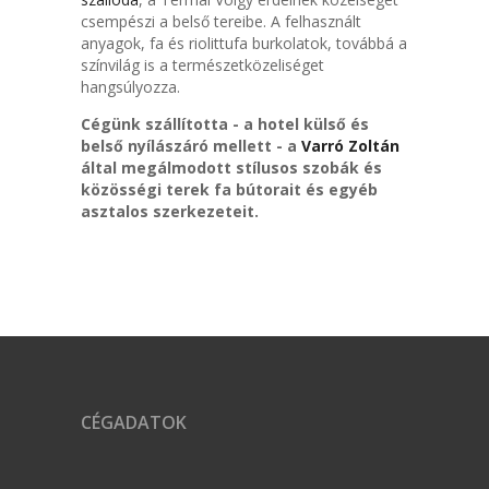
csempészi a belső tereibe. A felhasznált
anyagok, fa és riolittufa burkolatok, továbbá a
színvilág is a természetközeliséget
hangsúlyozza.
Cégünk szállította - a hotel külső és
belső nyílászáró mellett - a
Varró Zoltán
által megálmodott stílusos szobák és
közösségi terek fa bútorait és egyéb
asztalos szerkezeteit.
CÉGADATOK