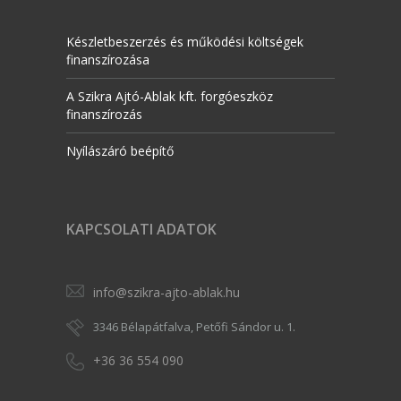
Készletbeszerzés és működési költségek
finanszírozása
A Szikra Ajtó-Ablak kft. forgóeszköz
finanszírozás
Nyílászáró beépítő
KAPCSOLATI ADATOK
info@szikra-ajto-ablak.hu
3346 Bélapátfalva, Petőfi Sándor u. 1.
+36 36 554 090