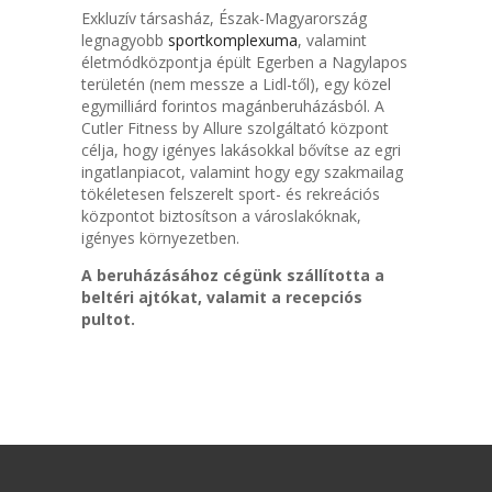
Exkluzív társasház, Észak-Magyarország
legnagyobb
sportkomplexuma
, valamint
életmódközpontja épült Egerben a Nagylapos
területén (nem messze a Lidl-től), egy közel
egymilliárd forintos magánberuházásból. A
Cutler Fitness by Allure szolgáltató központ
célja, hogy igényes lakásokkal bővítse az egri
ingatlanpiacot, valamint hogy egy szakmailag
tökéletesen felszerelt sport- és rekreációs
központot biztosítson a városlakóknak,
igényes környezetben.
A beruházásához cégünk szállította a
beltéri ajtókat, valamit a recepciós
pultot.