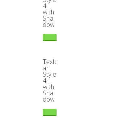
4
with
Sha
dow
Texb
ar
Style
4
with
Sha
dow