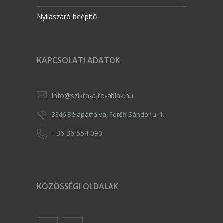
Nyílászáró beépítő
KAPCSOLATI ADATOK
info@szikra-ajto-ablak.hu
3346 Bélapátfalva, Petőfi Sándor u. 1.
+36 36 554 090
KÖZÖSSÉGI OLDALAK