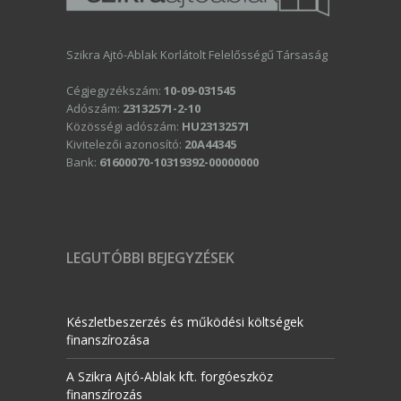
Szikra Ajtó-Ablak Korlátolt Felelősségű Társaság
Cégjegyzékszám:
10-09-031545
Adószám:
23132571-2-10
Közösségi adószám:
HU23132571
Kivitelezői azonosító:
20A44345
Bank:
61600070-10319392-00000000
LEGUTÓBBI BEJEGYZÉSEK
Készletbeszerzés és működési költségek
finanszírozása
A Szikra Ajtó-Ablak kft. forgóeszköz
finanszírozás