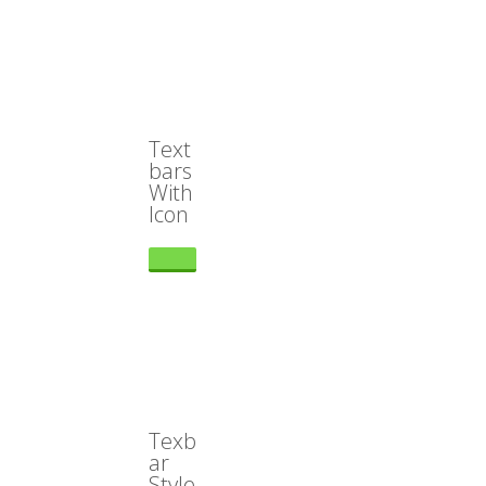
Text
bars
With
Icon
Texb
ar
Style