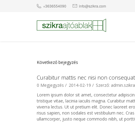
+3636554090
info@szikra.com
Következő bejegyzés
Curabitur mattis nec nisi non consequat
0 Megjegyzés /
2014-02-19 /
Szerző: admin.szikra
Lorem ipsum dolor sit amet, consectetur adipiscing el
tristique vitae, lacinia iaculis magna. Curabitur ma
viverra lectus. Ut ut pretium elit. Donec laoreet
risus sapien, non sodales est vestibulum nec. Cras
ullamcorper, justo neque commodo nibh, ut porttitor