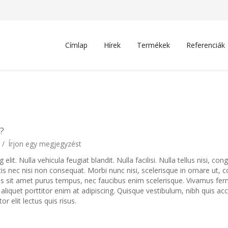
Címlap
Hírek
Termékek
Referenciák
?
 /
Írjon egy megjegyzést
it. Nulla vehicula feugiat blandit. Nulla facilisi. Nulla tellus nisi, con
ttis nec nisi non consequat. Morbi nunc nisi, scelerisque in ornare ut, 
 eros sit amet purus tempus, nec faucibus enim scelerisque. Vivamus f
 aliquet porttitor enim at adipiscing. Quisque vestibulum, nibh quis a
 elit lectus quis risus.