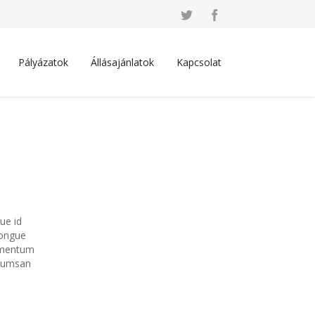
Pályázatok
Állásajánlatok
Kapcsolat
gue id
congue
ermentum
ccumsan