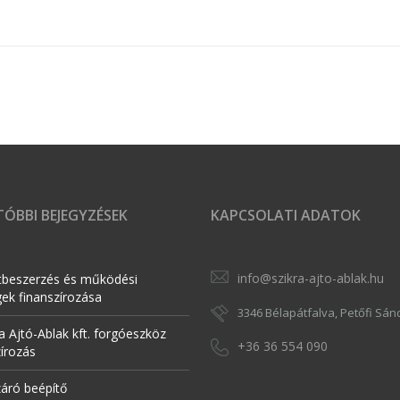
ÓBBI BEJEGYZÉSEK
KAPCSOLATI ADATOK
info@szikra-ajto-ablak.hu
tbeszerzés és működési
gek finanszírozása
3346 Bélapátfalva, Petőfi Sánd
a Ajtó-Ablak kft. forgóeszköz
+36 36 554 090
zírozás
záró beépítő