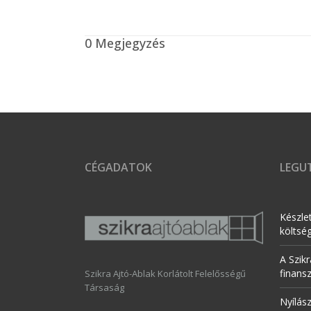
0 Megjegyzés
CÉGADATOK
LEGUT
Készle
költsé
A Szikr
finans
Szikra Ajtó-Ablak Korlátolt Felelősségű
Társaság
Nyílás