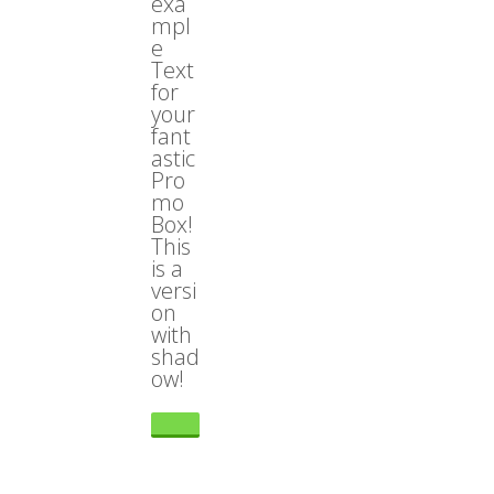
exa
mpl
e
Text
for
your
fant
astic
Pro
mo
Box!
This
is a
versi
on
with
shad
ow!