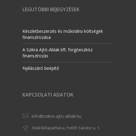
LEGUTÓBBI BEJEGYZÉSEK
Készletbeszerzés és működési költségek
finanszírozása
A Szikra Ajtó-Ablak kft. forgóeszköz
finanszírozás
Nyílászáró beépítő
KAPCSOLATI ADATOK
info@szikra-ajto-ablak.hu
3346 Bélapátfalva, Petőfi Sándor u. 1.