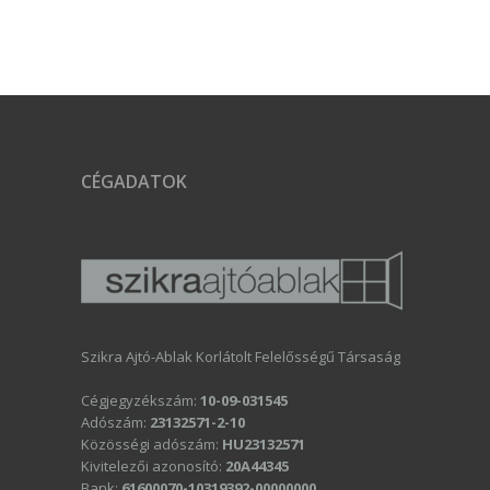
CÉGADATOK
Szikra Ajtó-Ablak Korlátolt Felelősségű Társaság
Cégjegyzékszám:
10-09-031545
Adószám:
23132571-2-10
Közösségi adószám:
HU23132571
Kivitelezői azonosító:
20A44345
Bank:
61600070-10319392-00000000