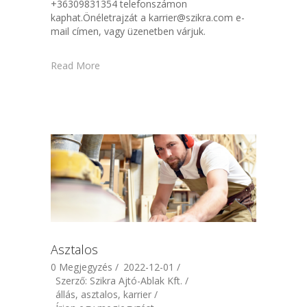
+36309831354 telefonszámon
kaphat.Önéletrajzát a karrier@szikra.com e-
mail címen, vagy üzenetben várjuk.
Read More
Asztalos
0 Megjegyzés /
2022-12-01 /
Szerző: Szikra Ajtó-Ablak Kft. /
állás, asztalos, karrier /