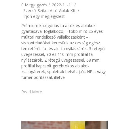
0 Megjegyzés /
2022-11-11 /
Szerző: Szikra Ajtó-Ablak Kft. /
Írjon egy megjegyzést
Prémium kategóriás fa ajtók és ablakok
gyártásával foglalkozó, – több mint 25 éves
múlttal rendelkező vállalkozásként –
viszonteladókat keresünk az ország egész
területéről. fa- és alu-fa nyílászárók, 3 rétegű
üvegezéssel, 90 és 110 mm profillal fa
nyílászárók, 2 rétegű üvegezéssel, 68 mm
profillal kapcsolt gerébtokos ablakok
zsalugáterek, spaletták belső ajtók HPL, vagy
furnér borítással, illetve
Read More