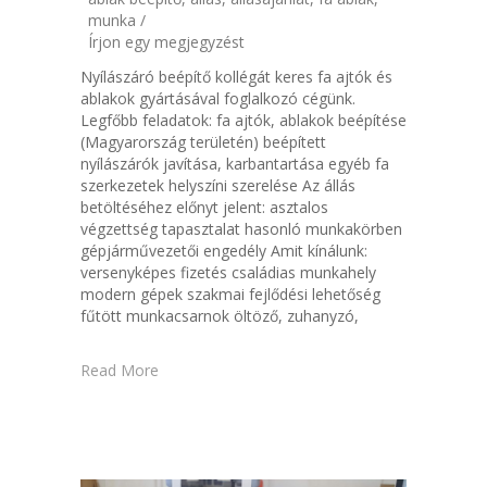
munka /
Írjon egy megjegyzést
Nyílászáró beépítő kollégát keres fa ajtók és
ablakok gyártásával foglalkozó cégünk.
Legfőbb feladatok: fa ajtók, ablakok beépítése
(Magyarország területén) beépített
nyílászárók javítása, karbantartása egyéb fa
szerkezetek helyszíni szerelése Az állás
betöltéséhez előnyt jelent: asztalos
végzettség tapasztalat hasonló munkakörben
gépjárművezetői engedély Amit kínálunk:
versenyképes fizetés családias munkahely
modern gépek szakmai fejlődési lehetőség
fűtött munkacsarnok öltöző, zuhanyzó,
Read More