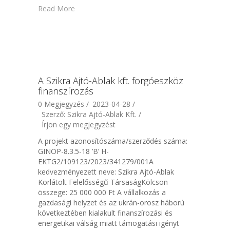
Read More
A Szikra Ajtó-Ablak kft. forgóeszköz
finanszírozás
0 Megjegyzés /
2023-04-28 /
Szerző: Szikra Ajtó-Ablak Kft. /
Írjon egy megjegyzést
A projekt azonosítószáma/szerződés száma:
GINOP-8.3.5-18 ’B’ H-
EKTG2/109123/2023/341279/001A
kedvezményezett neve: Szikra Ajtó-Ablak
Korlátolt Felelősségű TársaságKölcsön
összege: 25 000 000 Ft A vállalkozás a
gazdasági helyzet és az ukrán-orosz háború
következtében kialakult finanszírozási és
energetikai válság miatt támogatási igényt