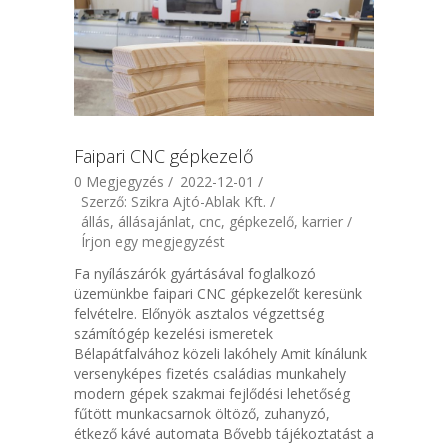
Faipari CNC gépkezelő
0 Megjegyzés /
2022-12-01 /
Szerző: Szikra Ajtó-Ablak Kft. /
állás, állásajánlat, cnc, gépkezelő, karrier /
Írjon egy megjegyzést
Fa nyílászárók gyártásával foglalkozó
üzemünkbe faipari CNC gépkezelőt keresünk
felvételre. Előnyök asztalos végzettség
számítógép kezelési ismeretek
Bélapátfalvához közeli lakóhely Amit kínálunk
versenyképes fizetés családias munkahely
modern gépek szakmai fejlődési lehetőség
fűtött munkacsarnok öltöző, zuhanyzó,
étkező kávé automata Bővebb tájékoztatást a