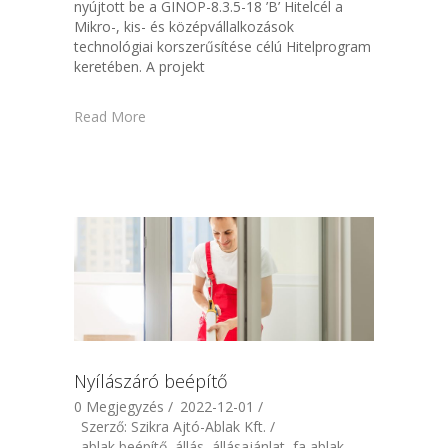
nyújtott be a GINOP-8.3.5-18 ’B’ Hitelcél a
Mikro-, kis- és középvállalkozások
technológiai korszerűsítése célú Hitelprogram
keretében. A projekt
Read More
Nyílászáró beépítő
0 Megjegyzés /
2022-12-01 /
Szerző: Szikra Ajtó-Ablak Kft. /
ablak beépítő, állás, állásajánlat, fa ablak,