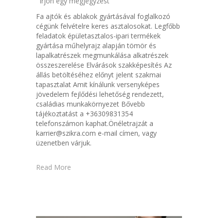
Írjon egy megjegyzést
Fa ajtók és ablakok gyártásával foglalkozó
cégünk felvételre keres asztalosokat. Legfőbb
feladatok épületasztalos-ipari termékek
gyártása műhelyrajz alapján tömör és
lapalkatrészek megmunkálása alkatrészek
összeszerelése Elvárások szakképesítés Az
állás betöltéséhez előnyt jelent szakmai
tapasztalat Amit kínálunk versenyképes
jövedelem fejlődési lehetőség rendezett,
családias munkakörnyezet Bővebb
tájékoztatást a +36309831354
telefonszámon kaphat.Önéletrajzát a
karrier@szikra.com e-mail címen, vagy
üzenetben várjuk.
Read More