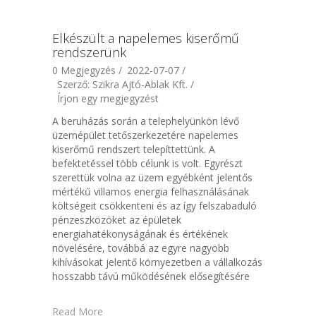
Elkészült a napelemes kiserőmű
rendszerünk
0 Megjegyzés /
2022-07-07 /
Szerző: Szikra Ajtó-Ablak Kft. /
Írjon egy megjegyzést
A beruházás során a telephelyünkön lévő
üzemépület tetőszerkezetére napelemes
kiserőmű rendszert telepíttettünk. A
befektetéssel több célunk is volt. Egyrészt
szerettük volna az üzem egyébként jelentős
mértékű villamos energia felhasználásának
költségeit csökkenteni és az így felszabaduló
pénzeszközöket az épületek
energiahatékonyságának és értékének
növelésére, továbbá az egyre nagyobb
kihívásokat jelentő környezetben a vállalkozás
hosszabb távú működésének elősegítésére
Read More