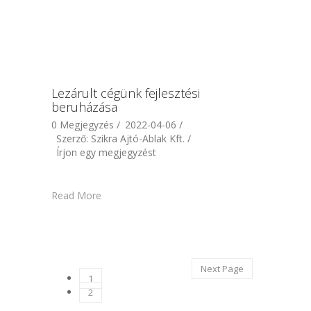
Lezárult cégünk fejlesztési
beruházása
0 Megjegyzés /
2022-04-06 /
Szerző: Szikra Ajtó-Ablak Kft. /
Írjon egy megjegyzést
Read More
Next Page
1
2