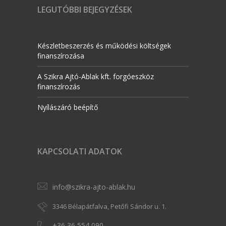
LEGUTÓBBI BEJEGYZÉSEK
Készletbeszerzés és működési költségek
finanszírozása
A Szikra Ajtó-Ablak kft. forgóeszköz
finanszírozás
Nyílászáró beépítő
KAPCSOLATI ADATOK
info@szikra-ajto-ablak.hu
3346 Bélapátfalva, Petőfi Sándor u. 1.
+36 36 554 090