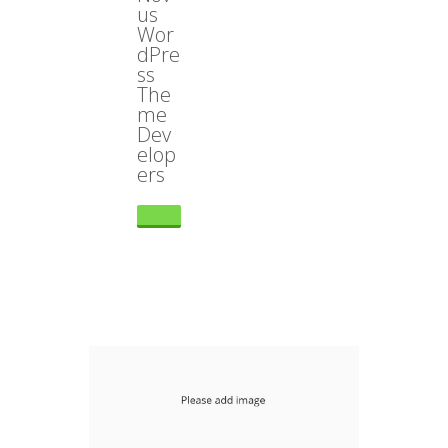
us
Wor
dPre
ss
The
me
Dev
elop
ers