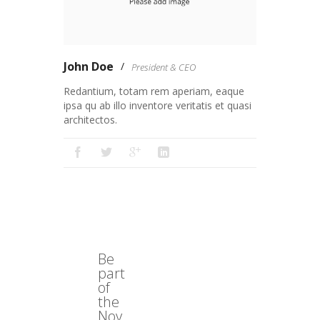
John Doe
President & CEO
Redantium, totam rem aperiam, eaque
ipsa qu ab illo inventore veritatis et quasi
architectos.
Be
part
of
the
Nov