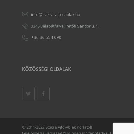
info@szikra-ajto-ablak.hu
3346 Bélapátfalva, Petőfi Sándor u. 1.
+36 36 554 090
KÖZÖSSÉGI OLDALAK
© 2011-2022 Szikra Ajtó-Ablak Korlátolt
Felelősségű Társaság © Minden jog fenntartva! |