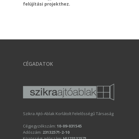
felújítási projekthez.
CÉGADATOK
Szikra Ajtó-Ablak Korlátolt Felelősségű Társaság
Cégjegyzékszám:
10-09-031545
Adószám:
23132571-2-10
Közösségi adószám:
HU23132571