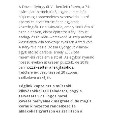
A Dózsa György út VII. kerületi részén, a 74.
szám alatt picinek tűnő, egyemeletes ház
bújik meg: többemeletes szomszédai a szó
szoros és átvitt értelmében egyaránt
közrefogják. Ez a Káry-villa, amely 1881 óta áll
ezen a helyen, ekkor építtette Káry Sámuel
szalag- és rövidáru-kereskedő. A szép arányú
klasszicista villa tervezője Wellisch Alfréd volt.
A Káry-féle ház a Dózsa György út villáinak
egyik utolsó darabja, amely 2009 óta
műemléki védelem alatt áll. Az egykori nyaraló
hosszú éveken át üresen pusztult, de 2018-
ban
hozzákezdtek a felújításához
.
Tetőterének beépítésével 20 szobás
szállodává alakítják.
Cégünk kapta azt a műszaki
kihívásokkal teli feladatot, hogy a
tervezett 5 csillagos hotel
követelményeinek megfelelő, de mégis
korhű kinézettel rendelkező fa
ablakokat gyártson és szállítson a