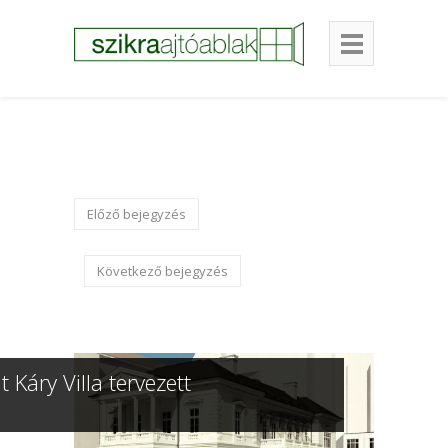
Előző bejegyzés
Következő bejegyzés
t Káry Villa tervezett