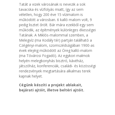
Tatát a vizek városának is nevezik a sok
tavacska és vízfolyás miatt, így az sem
véletlen, hogy 200 éve 15 vízimalom is
működött a városban. 6 kalló malom volt, 9
pedig lisztet őrölt. Bár mára ezekből egy sem
működik, az építmények különleges ékességei
Tatának. A Miklós-malommal szemben, a
Melegvíz (ma Kodály tér) partján található a
Czégényi-malom, szomszédságában 1900-as
évek elejéig működött az Öreg kalló-malom
(ma Tóvárosi Fogadó). Az egykori malmok
helyén melegkonyhás bisztró, kávéház,
játszóház, konferenciák, családi- és közösségi
rendezvények megtartására alkalmas terek
kapnak helyet.
Cégünk készíti a projekt ablakait,
bejárati ajtóit, illetve beltéri ajtóit.