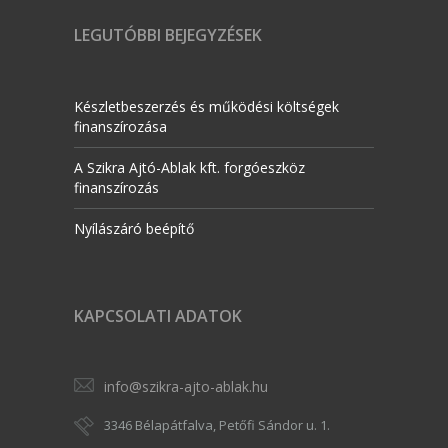
LEGUTÓBBI BEJEGYZÉSEK
Készletbeszerzés és működési költségek
finanszírozása
A Szikra Ajtó-Ablak kft. forgóeszköz
finanszírozás
Nyílászáró beépítő
KAPCSOLATI ADATOK
info@szikra-ajto-ablak.hu
3346 Bélapátfalva, Petőfi Sándor u. 1.