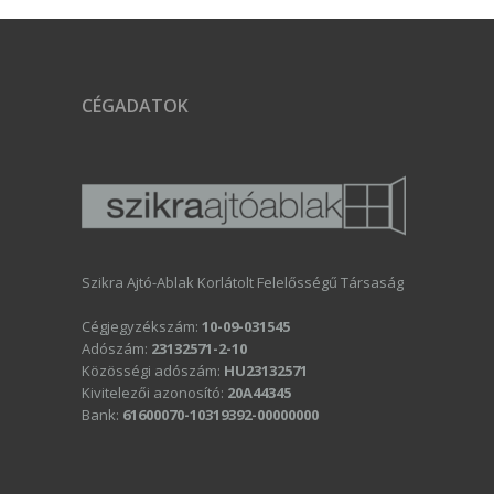
CÉGADATOK
Szikra Ajtó-Ablak Korlátolt Felelősségű Társaság
Cégjegyzékszám:
10-09-031545
Adószám:
23132571-2-10
Közösségi adószám:
HU23132571
Kivitelezői azonosító:
20A44345
Bank:
61600070-10319392-00000000