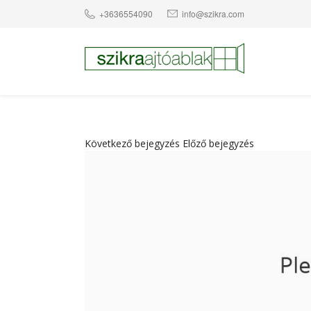
+3636554090
info@szikra.com
Következő bejegyzés
Előző bejegyzés