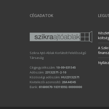
CÉGADATOK
LEGUT
Készle
költsé
A Szikr
finans
Szikra Ajtó-Ablak Korlátolt Felelősségű
Társaság
Nyílás
Cégjegyzékszám:
10-09-031545
Adószám:
23132571-2-10
Közösségi adószám:
HU23132571
Kivitelezői azonosító:
20A44345
Bank:
61600070-10319392-00000000