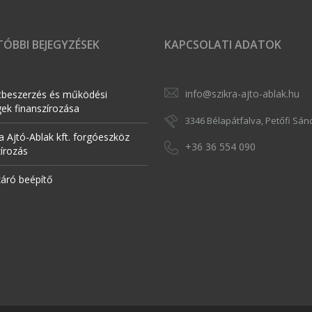
ÓBBI BEJEGYZÉSEK
KAPCSOLATI ADATOK
info@szikra-ajto-ablak.hu
tbeszerzés és működési
gek finanszírozása
3346 Bélapátfalva, Petőfi Sánd
a Ajtó-Ablak kft. forgóeszköz
+36 36 554 090
zírozás
záró beépítő