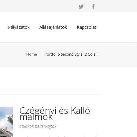
Pályázatok
Állásajánlatok
Kapcsolat
Home
Portfolio Second Style (2 Cols)
Czégényi és Kalló
malmok
ablakok belteri-ajtok