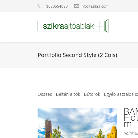
+3636554090
info@szikra.com
Portfolio Second Style (2 Cols)
Összes
Beltéri ajtók
Bútorok
Egyéb asztalos s
BA
Ho
m
ablakok