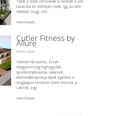
Tatát a vizek városának is nevezik a sok
tavacska és vízfolyás miatt, így az sem
véletlen, hogy 200...
View Details
Cutler Fitness by
Allure
belteri-ajtok
Exkluzív társasház, Észak-
Magyarország legnagyobb
sportkomplexuma, valamint
életmódközpontja épült Egerben a
Nagylapos területén (nem messze a
Lidl-től), egy
View Details