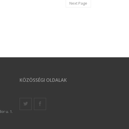
Next Page
KÖZÖSSÉGI OLDALAK
or u. 1.