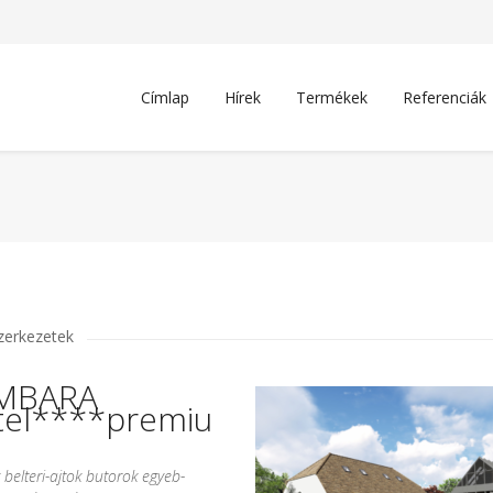
Címlap
Hírek
Termékek
Referenciák
zerkezetek
MBARA
tel****premiu
 belteri-ajtok butorok egyeb-