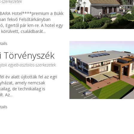
s-szerkezetek
BARA Hotel****premium a Bükk
ban fekvő Felsőtárkányban
tó, Egertől pár km-re. A hotel egy
 körülvett, családbarát...
tails
i Törvényszék
ajtok egyeb-asztalos-szerkezetek
él év alatt újították fel az egri
yházat, amely nemcsak
kailag, de technikailag is
t. Az...
tails