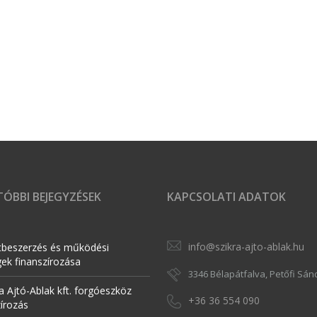
ÓBBI BEJEGYZÉSEK
KAPCSOLATI ADATOK
info@szikra-ajto-ablak.hu
tbeszerzés és működési
gek finanszírozása
3346 Bélapátfalva, Petőfi Sánd
a Ajtó-Ablak kft. forgóeszköz
+36 36 554 090
zírozás