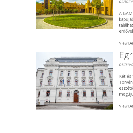
asztalo
A BAM
kapujá
találha
erdővel
View De
Egr
belteri-
Két és f
Törvén
esztéti
megújul
View De