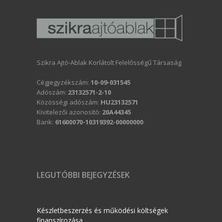
Szikra Ajtó-Ablak Korlátolt Felelősségű Társaság
Cégjegyzékszám:
10-09-031545
Adószám:
23132571-2-10
Közösségi adószám:
HU23132571
Kivitelezői azonosító:
20A44345
Bank:
61600070-10319392-00000000
LEGUTÓBBI BEJEGYZÉSEK
Készletbeszerzés és működési költségek
finanszírozása