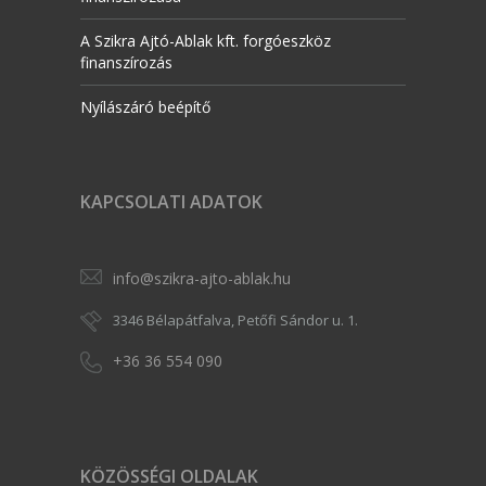
A Szikra Ajtó-Ablak kft. forgóeszköz
finanszírozás
Nyílászáró beépítő
KAPCSOLATI ADATOK
info@szikra-ajto-ablak.hu
3346 Bélapátfalva, Petőfi Sándor u. 1.
+36 36 554 090
KÖZÖSSÉGI OLDALAK