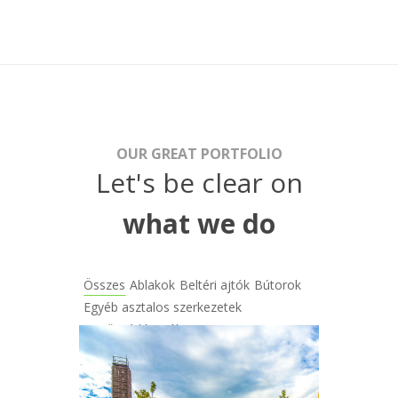
OUR GREAT PORTFOLIO
Let's be clear on
what we do
Összes
Ablakok
Beltéri ajtók
Bútorok
Egyéb asztalos szerkezetek
Fa tűzgátló ajtók