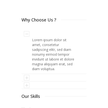
Why Choose Us ?
Lorem ipsum dolor sit
amet, consetetur
sadipscing elitr, sed diam
nonumy eirmod tempor
invidunt ut labore et dolore
magna aliquyam erat, sed
diam voluptua.
Lorem ipsum dolor sit
amet, consetetur
Lorem ipsum dolor sit
sadipscing elitr, sed diam
Our Skills
amet, consetetur
nonumy eirmod tempor
sadipscing elitr, sed diam
invidunt ut labore et dolore
nonumy eirmod tempor
magna aliquyam erat, sed