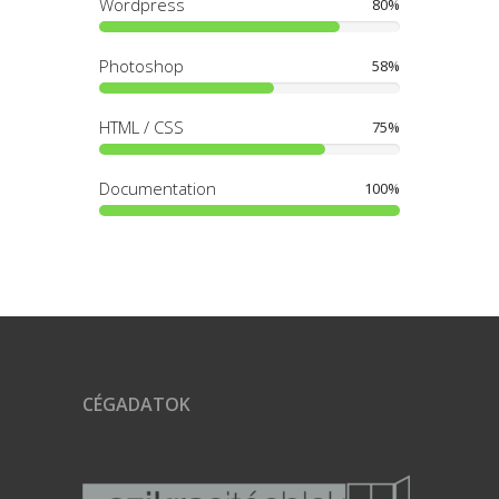
Wordpress
80%
invidunt ut labore et dolore
diam voluptua.
magna aliquyam erat, sed
diam voluptua.
Photoshop
58%
HTML / CSS
75%
Documentation
100%
CÉGADATOK