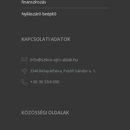
finanszírozás
Nyílászáró beépítő
KAPCSOLATI ADATOK
info@szikra-ajto-ablak.hu
3346 Bélapátfalva, Petőfi Sándor u. 1.
+36 36 554 090
KÖZÖSSÉGI OLDALAK